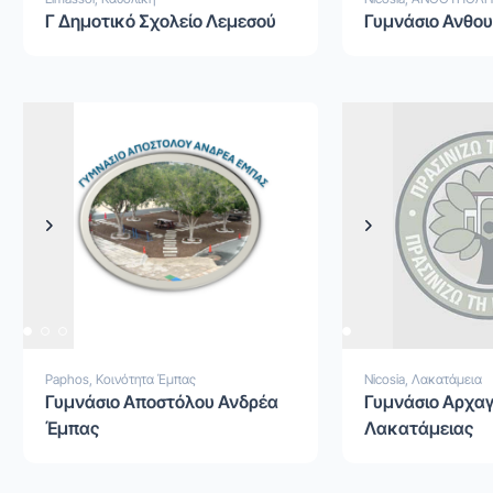
Γ Δημοτικό Σχολείο Λεμεσού
Γυμνάσιο Ανθο
Previous
Next
Previous
Next
Paphos, Κοινότητα Έμπας
Nicosia, Λακατάμεια
Γυμνάσιο Αποστόλου Ανδρέα
Γυμνάσιο Αρχα
Έμπας
Λακατάμειας