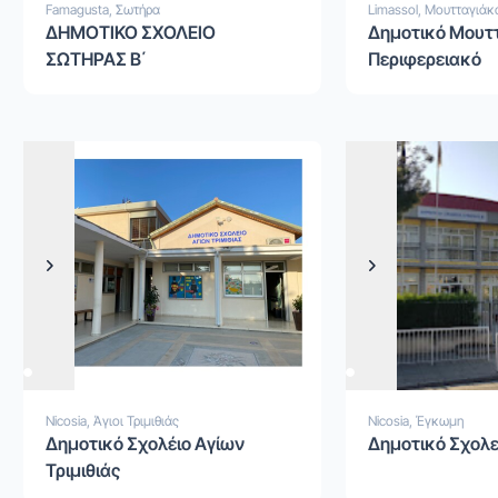
Famagusta, Σωτήρα
Limassol, Μουτταγιάκ
ΔΗΜΟΤΙΚΟ ΣΧΟΛΕΙΟ
Δημοτικό Μουτ
ΣΩΤΗΡΑΣ Β΄
Περιφερειακό
Previous
Next
Previous
Next
Nicosia, Άγιοι Τριμιθιάς
Nicosia, Έγκωμη
Δημοτικό Σχολέιο Αγίων
Δημοτικό Σχολε
Τριμιθιάς