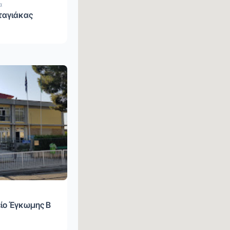
α
ταγιάκας
ίο Έγκωμης Β