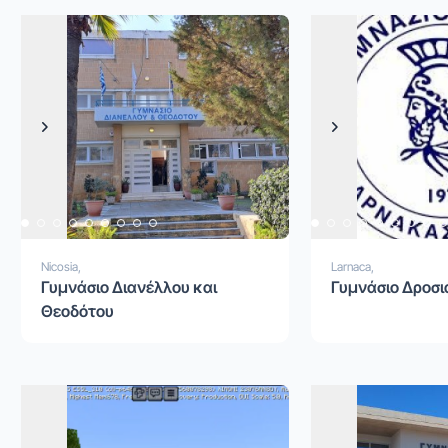
Previous
Next
Previous
Next
Nicosia,
Larnaca,
Γυμνάσιο Διανέλλου και
Γυμνάσιο Δροσι
Θεοδότου