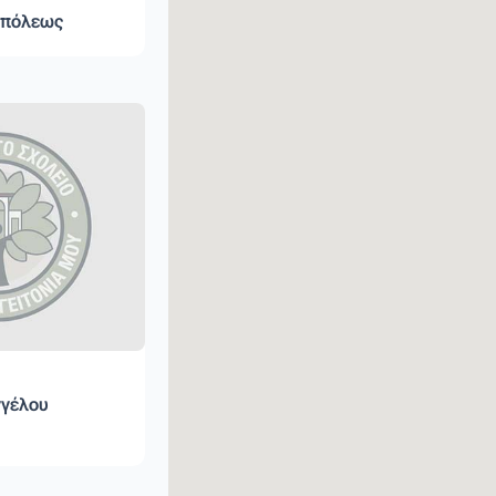
υπόλεως
γγέλου