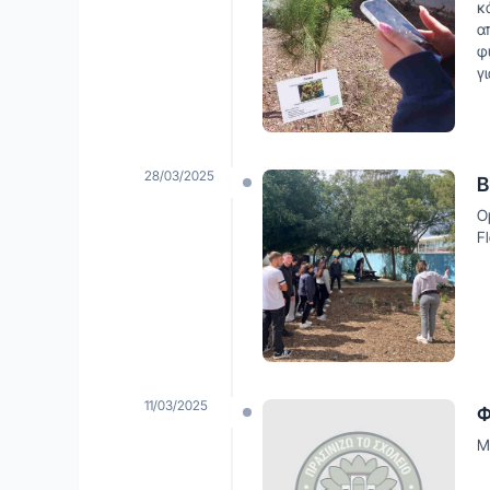
κ
α
φ
γ
28/03/2025
Β
Ο
F
11/03/2025
Φ
Μ