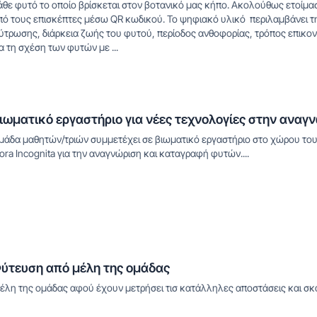
άθε φυτό το οποίο βρίσκεται στον βοτανικό μας κήπο. Ακολούθως ετοίμα
πό τους επισκέπτες μέσω QR κωδικού. Το ψηφιακό υλικό περιλαμβάνει τη
ύτρωσης, διάρκεια ζωής του φυτού, περίοδος ανθοφορίας, τρόπος επικονί
ια τη σχέση των φυτών με ...
ιωματικό εργαστήριο για νέες τεχνολογίες στην ανα
μάδα μαθητών/τριών συμμετέχει σε βιωματικό εργαστήριο στο χώρου του
lora Incognita για την αναγνώριση και καταγραφή φυτών....
ύτευση από μέλη της ομάδας
έλη της ομάδας αφού έχουν μετρήσει τισ κατάλληλες αποστάσεις και σκά