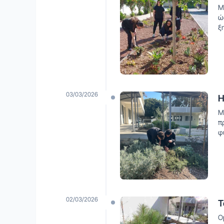
Μ
ώ
ξ
03/03/2026
Η
Μ
π
φ
02/03/2026
Τ
Ο