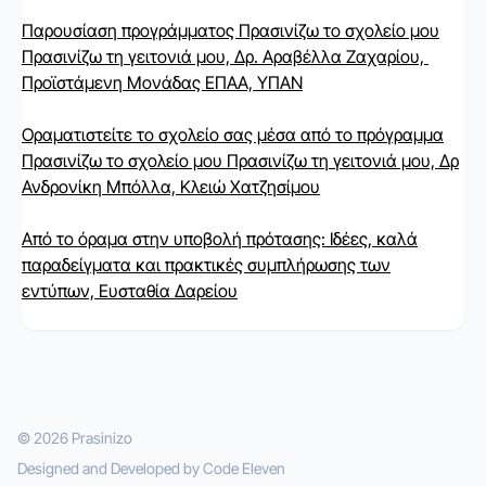
Παρουσίαση προγράμματος Πρασινίζω το σχολείο μου
Πρασινίζω τη γειτονιά μου, Δρ. Αραβέλλα Ζαχαρίου,
Προϊστάμενη Μονάδας ΕΠΑΑ, ΥΠΑΝ
Οραματιστείτε το σχολείο σας μέσα από το πρόγραμμα
Πρασινίζω το σχολείο μου Πρασινίζω τη γειτονιά μου, Δρ
Ανδρονίκη Μπόλλα, Κλειώ Χατζησίμου
Από το όραμα στην υποβολή πρότασης: Ιδέες, καλά
παραδείγματα και πρακτικές συμπλήρωσης των
εντύπων, Ευσταθία Δαρείου
© 2026 Prasinizo
Designed and Developed by
Code Eleven