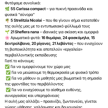
Φυτέψαμε συνολικά:
🌿
55 Carissa compact
– για πυκνή πρασινάδα και
φυσικά "σύνορα"
🌴
5 Strelitzia Nicolai
– που θα γίνουν σήμα κατατεθέν
της αυλής μας με το εντυπωσιακό φύλλωμά τους
🌱
21 Sheflera nana
– ιδανικές για σκίαση και ομορφιά
🌸 Αρωματικά φυτά:
16 θυμάρια
,
24 φασκόμηλα
,
15
δεντρολίβανα
,
20 ρίγανες
,
21 λεβάντες
– που ενισχύουν
τη βιοποικιλότητα και αποτελούν «εργαλεία»
περιβαλλοντικής εκπαίδευσης
Γιατί το κάνουμε;
✅ Για να ομορφύνουμε τον χώρο μας
✅ Για να μειώσουμε τη θερμοκρασία με φυσικό τρόπο
✅ Για να μάθουν οι μαθητές μας βιωματικά τη σημασία
της φροντίδας του περιβάλλοντος
✅ Για να ενισχύσουμε το αίσθημα ευθύνης,
συνεργασίας και υπερηφάνειας
Η αυλή μας αλλάζει – πρασινίζει, ζωντανεύει, γίνεται
χώρος μάθησης, χαλάρωσης και δημιουργίας.